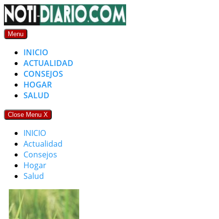
Skip
to
content
Menu
INICIO
ACTUALIDAD
CONSEJOS
HOGAR
SALUD
Close Menu
X
INICIO
Actualidad
Consejos
Hogar
Salud