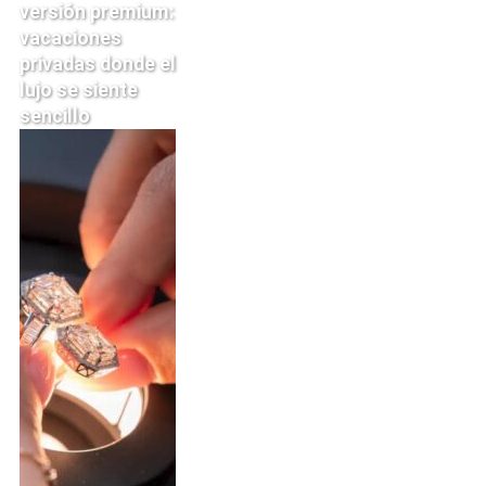
versión premium:
vacaciones
privadas donde el
lujo se siente
sencillo