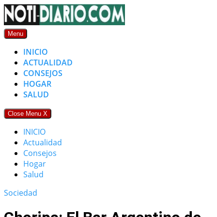
Skip
to
content
Menu
INICIO
ACTUALIDAD
CONSEJOS
HOGAR
SALUD
Close Menu
X
INICIO
Actualidad
Consejos
Hogar
Salud
Sociedad