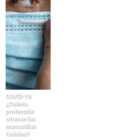
COVID-19:
¿Cuánta
protección
ofrecen las
mascarillas
faciales?