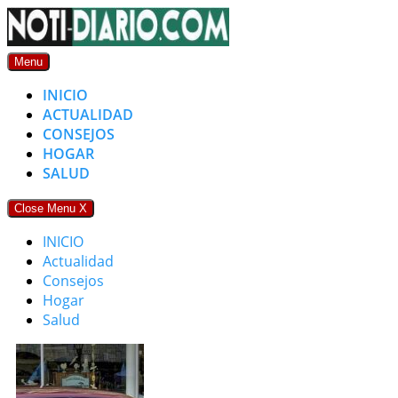
Skip
to
content
Menu
INICIO
ACTUALIDAD
CONSEJOS
HOGAR
SALUD
Close Menu
X
INICIO
Actualidad
Consejos
Hogar
Salud