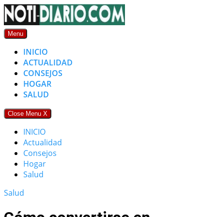
Skip
to
content
Menu
INICIO
ACTUALIDAD
CONSEJOS
HOGAR
SALUD
Close Menu
X
INICIO
Actualidad
Consejos
Hogar
Salud
Salud