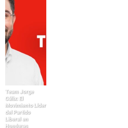
Team Jorge
Cálix: El
Movimiento Líder
del Partido
Liberal en
Honduras