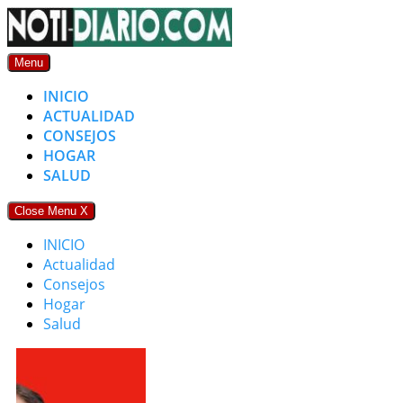
Skip
to
content
Menu
INICIO
ACTUALIDAD
CONSEJOS
HOGAR
SALUD
Close Menu
X
INICIO
Actualidad
Consejos
Hogar
Salud