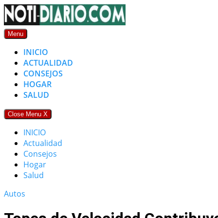
Skip
to
content
Menu
INICIO
ACTUALIDAD
CONSEJOS
HOGAR
SALUD
Close Menu
X
INICIO
Actualidad
Consejos
Hogar
Salud
Autos