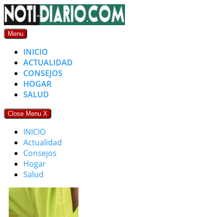
Skip
to
content
Menu
INICIO
ACTUALIDAD
CONSEJOS
HOGAR
SALUD
Close Menu
X
INICIO
Actualidad
Consejos
Hogar
Salud