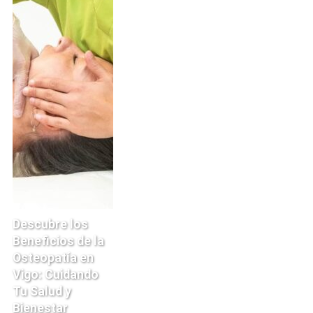
Descubre los
Beneficios de la
Osteopatía en
Vigo: Cuidando
Tu Salud y
Bienestar