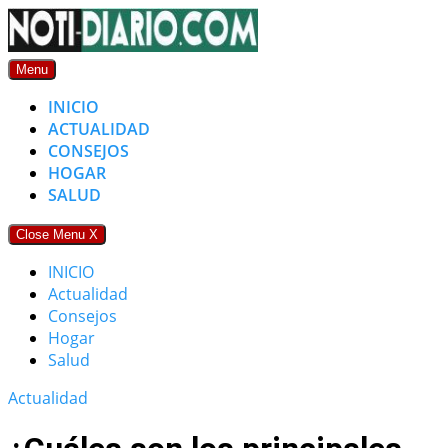
Skip
to
content
Menu
INICIO
ACTUALIDAD
CONSEJOS
HOGAR
SALUD
Close Menu
X
INICIO
Actualidad
Consejos
Hogar
Salud
Actualidad