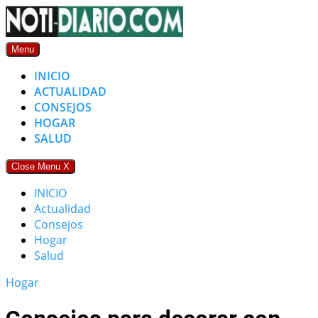
Skip
to
content
Menu
INICIO
ACTUALIDAD
CONSEJOS
HOGAR
SALUD
Close Menu
X
INICIO
Actualidad
Consejos
Hogar
Salud
Hogar