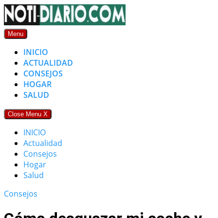
Skip
to
content
Menu
INICIO
ACTUALIDAD
CONSEJOS
HOGAR
SALUD
Close Menu
X
INICIO
Actualidad
Consejos
Hogar
Salud
Consejos