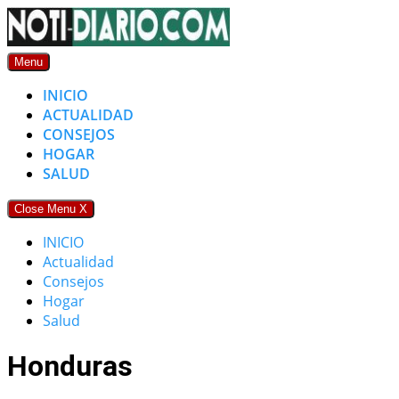
Skip
to
content
Menu
INICIO
ACTUALIDAD
CONSEJOS
HOGAR
SALUD
Close Menu
X
INICIO
Actualidad
Consejos
Hogar
Salud
Honduras