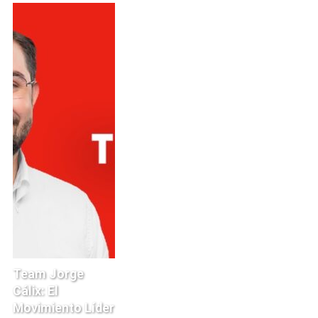
Team Jorge
Cálix: El
Movimiento Líder