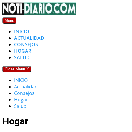
Skip
to
content
Menu
INICIO
ACTUALIDAD
CONSEJOS
HOGAR
SALUD
Close Menu
X
INICIO
Actualidad
Consejos
Hogar
Salud
Hogar