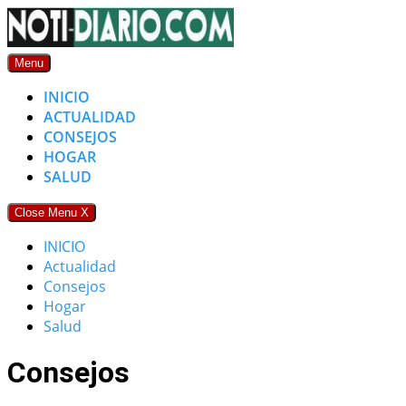
Skip
to
content
Menu
INICIO
ACTUALIDAD
CONSEJOS
HOGAR
SALUD
Close Menu
X
INICIO
Actualidad
Consejos
Hogar
Salud
Consejos